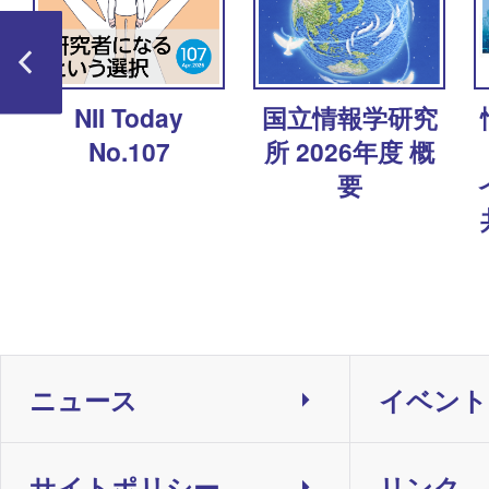
ャ
NII Today
国立情報学研究
No.107
所 2026年度 概
要
ニュース
イベント
サイトポリシー
リンク