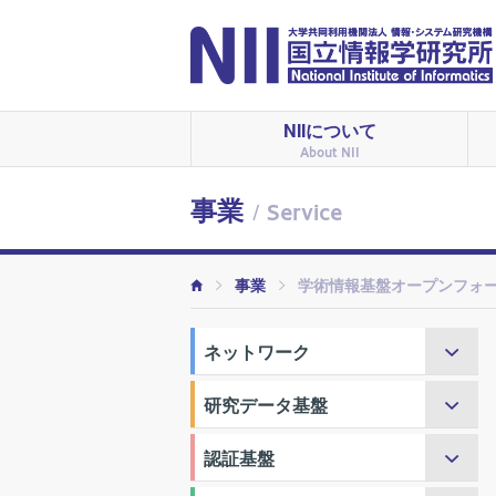
NIIについて
About NII
事業
/ Service
事業
学術情報基盤オープンフォ
ネットワーク
研究データ基盤
認証基盤