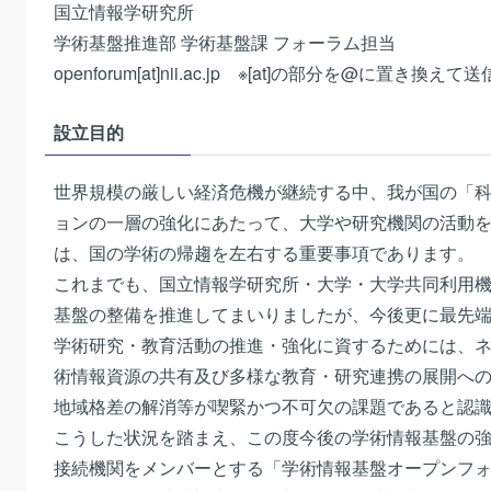
国立情報学研究所
学術基盤推進部 学術基盤課 フォーラム担当
openforum[at]nii.ac.jp ※[at]の部分を@に置き
設立目的
世界規模の厳しい経済危機が継続する中、我が国の「
ョンの一層の強化にあたって、大学や研究機関の活動
は、国の学術の帰趨を左右する重要事項であります。
これまでも、国立情報学研究所・大学・大学共同利用
基盤の整備を推進してまいりましたが、今後更に最先
学術研究・教育活動の推進・強化に資するためには、
術情報資源の共有及び多様な教育・研究連携の展開へ
地域格差の解消等が喫緊かつ不可欠の課題であると認
こうした状況を踏まえ、この度今後の学術情報基盤の強化
接続機関をメンバーとする「学術情報基盤オープンフ