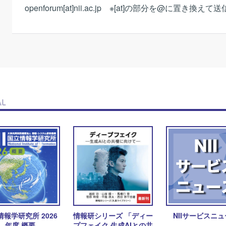
openforum[at]nii.ac.jp ※[at]の部分を@に置き
AL
情報学研究所 2026
情報研シリーズ 「ディー
NIIサービスニ
年度 概要
プフェイク 生成AIとの共