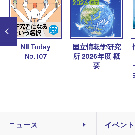
ャ
NII Today
国立情報学研究
No.107
所 2026年度 概
要
ニュース
イベント