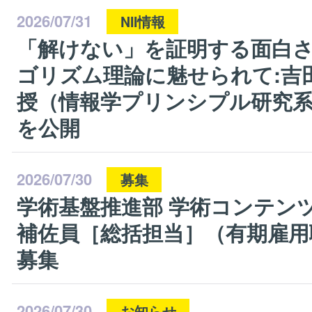
2026/07/31
NII情報
「解けない」を証明する面白
ゴリズム理論に魅せられて:吉田
授（情報学プリンシプル研究
を公開
2026/07/30
募集
学術基盤推進部 学術コンテンツ
補佐員［総括担当］（有期雇用
募集
2026/07/30
お知らせ