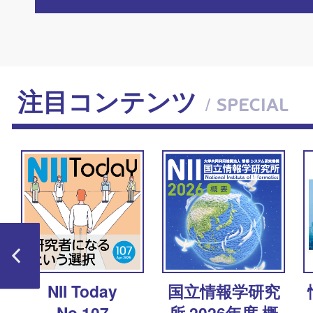
注目コンテンツ
/ SPECIAL
ャ
NII Today
国立情報学研究
No.107
所 2026年度 概