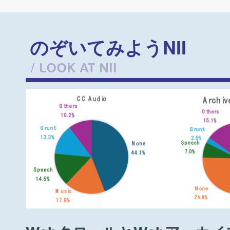
のぞいてみようNII
/ LOOK AT NII