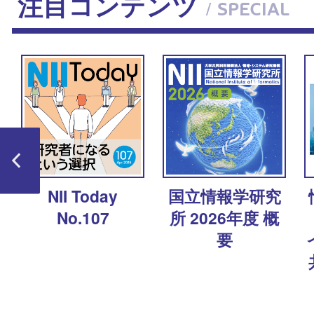
注目コンテンツ
/ SPECIAL
ャ
NII Today
国立情報学研究
No.107
所 2026年度 概
要