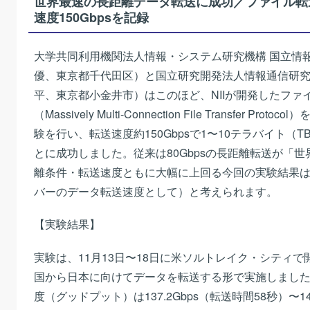
世界最速の長距離データ転送に成功／ファイル転送
速度150Gbpsを記録
大学共同利用機関法人情報・システム研究機構 国立情報
優、東京都千代田区）と国立研究開発法人情報通信研究機
平、東京都小金井市）はこのほど、NIIが開発したファイ
（Massively Multi-Connection File Transfer
験を行い、転送速度約150Gbpsで1〜10テラバイト（
とに成功しました。従来は80Gbpsの長距離転送が「
離条件・転送速度ともに大幅に上回る今回の実験結果は
バーのデータ転送速度として）と考えられます。
【実験結果】
実験は、11月13日〜18日に米ソルトレイク・シティで
国から日本に向けてデータを転送する形で実施しました
度（グッドプット）は137.2Gbps（転送時間58秒）〜143