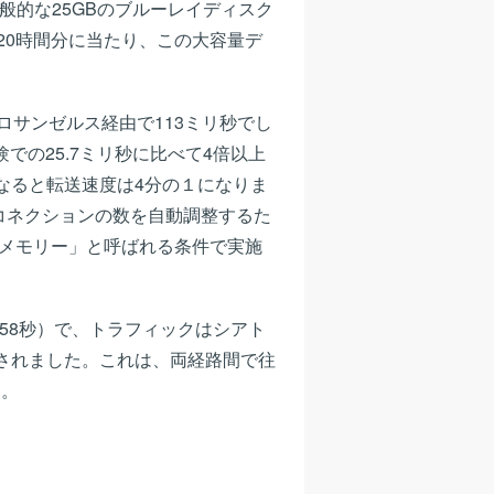
は一般的な25GBのブルーレイディスク
20時間分に当たり、この大容量デ
ロサンゼルス経由で113ミリ秒でし
での25.7ミリ秒に比べて4倍以上
なると転送速度は4分の１になりま
Pコネクションの数を自動調整するた
oメモリー」と呼ばれる条件で実施
8分58秒）で、トラフィックはシアト
されました。これは、両経路間で往
す。
。