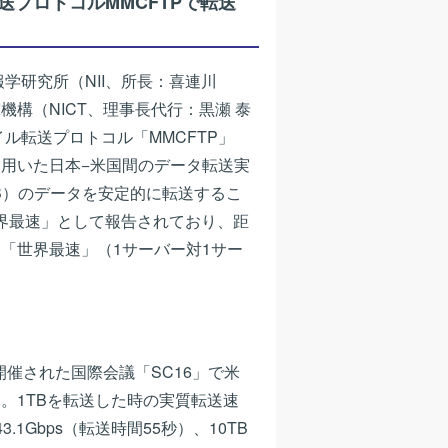
プロトコルMMCFTPで転送
学研究所（NII、所長：喜連川
構（NICT、理事長代行：黒瀬 泰
ル転送プロトコル「MMCFTP」
 Protocol）を用いた日本−米国間のデータ転送実
TB）のデータを安定的に転送するこ
世界最速」として報告されており、距
「世界最速」（1サーバー対1サー
開催された国際会議「SC16」で米
。1TBを転送した時の実質転送速
.1Gbps（転送時間55秒）、10TB