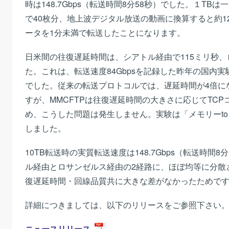
時は148.7Gbps（転送時間8分58秒）でした。１TB
で40枚分、地上波デジタル放送の動画に換算すると約1
ータを1分未満で転送したことになります。
日米間の往復遅延時間は、シアトル経由で115ミリ秒、
た。これは、転送速度84Gbpsを記録した昨年の国内実験
でした。従来の転送プロトコルでは、遅延時間が4倍に
すが、MMCFTPは往復遅延時間の大きさに応じてTC
め、こうした問題は発生しません。実験は「メモリーt
しました。
10TB転送時の実質転送速度は148.7Gbps（転送時間
ル経由とロサンゼルス経由の2経路に、ほぼ均等に分散
復遅延時間・回線品質共に大きな差がなかったためで
詳細につきましては、以下のリリースをご参照下さい
ニュースリリース