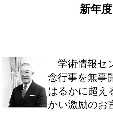
新年度
学術情報セン
念行事を無事
はるかに超え
かい激励のお