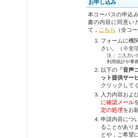
お申し込み
本コーパスの申込
書の内容に同意い
て，
こちら
（全コー
フォームに機
さい。（※全
注： ご入力
利用統計や事
以下の
「音声
ット提供サー
クリックして
入力内容およ
に確認メール
定の処理
をお
申請内容につい
ることがあり
とや，ご希望