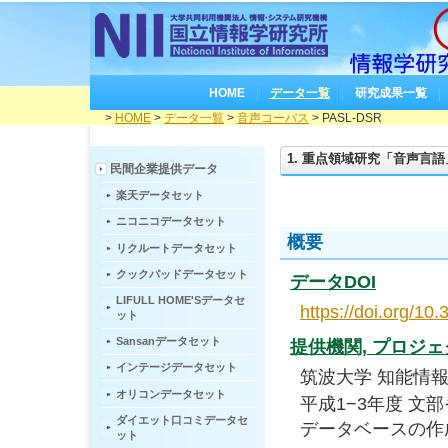
HOME
データ一覧
研究成果一覧
>
HOME
>
データ一覧
>
音声コーパス
> PASL-DSR
1. 重点領域研究「音声言語
民間企業提供データ
楽天データセット
ニコニコデータセット
概要
リクルートデータセット
クックパッドデータセット
データDOI
LIFULL HOME'Sデータセ
https://doi.org/1
ット
Sansanデータセット
提供機関, プロジ
インテージデータセット
筑波大学 知能情
オリコンデータセット
平成1−3年度 文
ダイエット口コミデータセ
データベースの作
ット