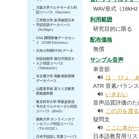
WAV形式（16kHz・
大阪大学マルチモーダル対
話コーパス（Hazumi）
利用範囲
工学院大学 多用途型日本
手話言語データベース
研究目的に限る
（KoSign）
OSX 調理映像データセッ
配布価格
ト（COM Kitchens）
無償
日本の判例HTMLデータ
対話知能学 旅行代理店タ
サンプル音声
スク対話コーパス
（Tabidachi）
単音節
名古屋大学 高齢者顔表情
は ひょ 
データベース
ATR 音素バラン
山梨盲学校 盲ろう児教育
いきおい
実践資料群
音声品質評価のた
東京科学大学 呼吸波形信
号付きマルチモーダル対話
この川を渡る
コーパス（BinD）
疑問文
徳島大学 オンラインカウ
ンセリング対話コーパス
ここに本が一
（TU-OCDC）
日本語教育用リス
日本手話話し言葉コーパス