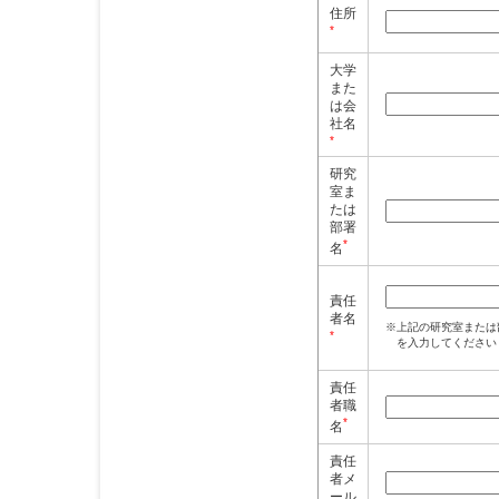
住所
*
大学
また
は会
社名
*
研究
室ま
たは
部署
*
名
責任
者名
※上記の研究室または
*
を入力してください
責任
者職
*
名
責任
者メ
ール