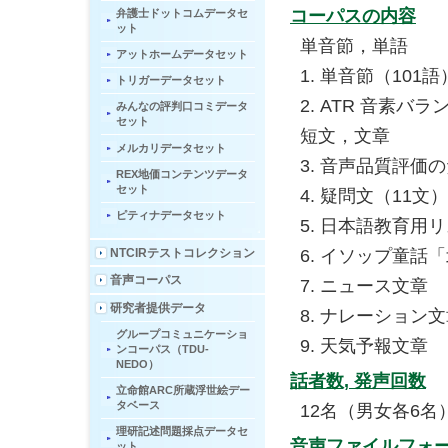
コーパスの内容
弁護士ドットコムデータセ
ット
単音節，単語
アットホームデータセット
単音節（101
トリガーデータセット
ATR 音素バラ
みんなの評判口コミデータ
セット
短文，文章
メルカリデータセット
音声品質評価の
REX地価コンテンツデータ
セット
疑問文（11文）
ピティナデータセット
日本語教育用リ
NTCIRテストコレクション
イソップ童話「
音声コーパス
ニュース文章
研究者提供データ
ナレーション文
グループコミュニケーショ
天気予報文章
ンコーパス（TDU-
NEDO）
話者数, 発声回数
立命館ARC所蔵浮世絵デー
タベース
12名（男女各6名）
理研記述問題採点データセ
音声ファイルフォ
ット