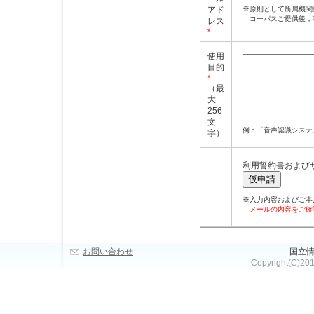
アド
※原則として所属機関
コーパスご提供後，
レス
*
使用
目的
*
（最
大
256
文
例：「音声認識システ
字）
利用誓約書および
仮申請
※入力内容およびご本
メールの内容をご確
お問い合わせ
国立情
Copyright(C)2010