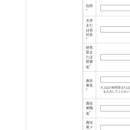
住所
*
大学
また
は会
社名
*
研究
室ま
たは
部署
*
名
責任
者名
※上記の研究室または
*
を入力してください
責任
者職
*
名
責任
者メ