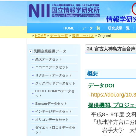
HOME
データ一覧
研究成果一覧
>
HOME
>
データ一覧
>
音声コーパス
> Oogami
24. 宮古大神島方言音声デ
民間企業提供データ
楽天データセット
ニコニコデータセット
概要
リクルートデータセット
クックパッドデータセット
データDOI
LIFULL HOME'Sデータセ
https://doi.org/10
ット
Sansanデータセット
提供機関, プロジ
インテージデータセット
平成8～9年度 文科
オリコンデータセット
「琉球諸方言にお
ダイエット口コミデータセ
岩手大学 大野
ット