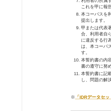
利用者の所属
これを甲に報
本コーパスを
提出します。
甲または代表
合、利用者自
に違反する行
は、本コーパ
す。
本誓約書の内
書の遵守に努
本誓約書に記
し、問題の解
※
「IDRデータセ