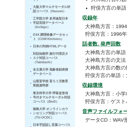
狩俣方言の単語
大阪大学マルチモーダル対
話コーパス（Hazumi）
収録年
工学院大学 多用途型日本
手話言語データベース
大神島方言：199
（KoSign）
狩俣方言：1996年
OSX 調理映像データセッ
ト（COM Kitchens）
話者数, 発声回数
日本の判例HTMLデータ
大神島方言の単語
対話知能学 旅行代理店タ
スク対話コーパス
大神島方言の文法
（Tabidachi）
大神島方言の数の
名古屋大学 高齢者顔表情
データベース
狩俣方言の単語：
山梨盲学校 盲ろう児教育
収録環境
実践資料群
大神島方言：小学
東京科学大学 呼吸波形信
号付きマルチモーダル対話
狩俣方言：ゲスト
コーパス（BinD）
徳島大学 オンラインカウ
音声ファイルフォ
ンセリング対話コーパス
（TU-OCDC）
データCD：WAV形式（
日本手話話し言葉コーパス