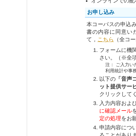
オンラインでの配布
お申し込み
本コーパスの申込
書の内容に同意い
て，
こちら
（全コー
フォームに機
さい。（※全
注： ご入力
利用統計や事
以下の
「音声
ット提供サー
クリックして
入力内容およ
に確認メール
定の処理
をお
申請内容につい
ることがあり