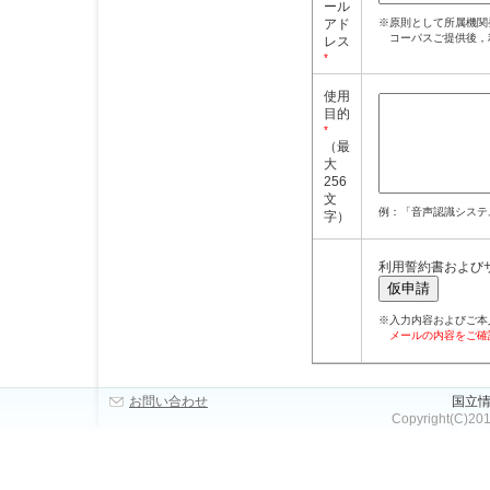
ール
アド
※原則として所属機関
コーパスご提供後，
レス
*
使用
目的
*
（最
大
256
文
例：「音声認識システ
字）
利用誓約書および
仮申請
※入力内容およびご本
メールの内容をご確
お問い合わせ
国立情
Copyright(C)2010