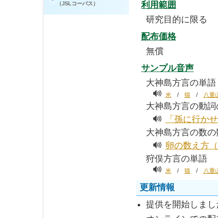
利用範囲
（JSLコーパス）
研究目的に限る
配布価格
無償
サンプル音声
大神島方言の単語
米
/
猫
/
八重
大神島方言の動詞
「孫に行かせ
大神島方言の数の
卵の数え方（
狩俣方言の単語
米
/
猫
/
八重
更新情報
提供を開始しました。