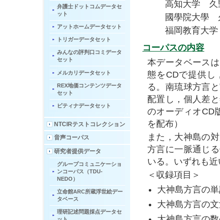
高知大学 久野
弁護士ドットコムデータセ
ット
國學院大學 久
アットホームデータセット
福岡教育大学 
トリガーデータセット
コーパスの内容
みんなの評判口コミデータ
セット
本データベースは
メルカリデータセット
態をCDで提供し
る。南琉球方言と
REX地価コンテンツデータ
セット
配置し，個人差と
ピティナデータセット
のオーディオCD
を配布）
NTCIRテストコレクション
また，大神島の対
音声コーパス
方言に一脈通じる
研究者提供データ
いる。いずれも近
グループコミュニケーショ
ンコーパス（TDU-
＜収録項目＞
NEDO）
大神島方言の単
立命館ARC所蔵浮世絵デー
タベース
大神島方言の文
理研記述問題採点データセ
大神島方言の数
ット