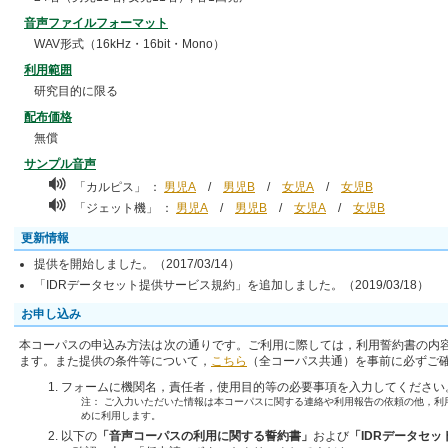
音声ファイルフォーマット
WAV形式（16kHz・16bit・Mono）
利用範囲
研究目的に限る
配布価格
無償
サンプル音声
「カルピス」 ：
男児A
/
男児B
/
女児A
/
女児B
「ジェット機」 ：
男児A
/
男児B
/
女児A
/
女児B
更新情報
提供を開始しました。（2017/03/14）
「IDRデータセット提供サービス規約」を追加しました。（2019/03/18）
お申し込み
本コーパスの申込み方法は次の通りです。ご利用に際しては，利用誓約書の内
ます。また提供の条件等について，
こちら
（全コーパス共通）を事前に必ずご
フォームに機関名，責任者，使用目的等の必要事項を入力してください
注： ご入力いただいた情報は本コーパスに関する連絡や利用報告の依頼の他，利
めに利用します。
以下の
「音声コーパスの利用に関する誓約書」
および
「IDRデータセ