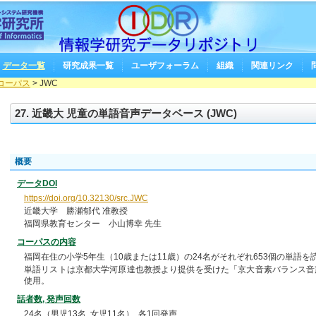
データ一覧
研究成果一覧
ユーザフォーラム
組織
関連リンク
コーパス
> JWC
27. 近畿大 児童の単語音声データベース (JWC)
概要
データDOI
https://doi.org/10.32130/src.JWC
近畿大学 勝瀬郁代 准教授
福岡県教育センター 小山博幸 先生
コーパスの内容
福岡在住の小学5年生（10歳または11歳）の24名がそれぞれ653個の単語
単語リストは京都大学河原達也教授より提供を受けた「京大音素バランス音
使用。
話者数, 発声回数
24名（男児13名, 女児11名）, 各1回発声