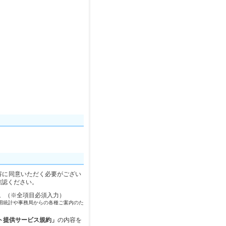
容に同意いただく必要がござい
確認ください。
。（※全項目必須入力）
用統計や事務局からの各種ご案内のた
ット提供サービス規約」
の内容を