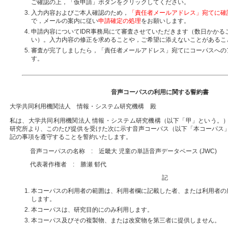
ご確認の上，「仮申請」ボタンをクリックしてください。
入力内容およびご本人確認のため，
「責任者メールアドレス」宛てに確
で，メールの案内に従い
申請確定の処理
をお願いします。
申請内容についてIDR事務局にて審査させていただきます（数日かかる
い）。入力内容の修正を求めることや，ご希望に添えないことがあるこ
審査が完了しましたら，「責任者メールアドレス」宛てにコーパスへの
す。
音声コーパスの利用に関する誓約書
大学共同利用機関法人 情報・システム研究機構 殿
私は、大学共同利用機関法人 情報・システム研究機構（以下「甲」という。
研究所より、このたび提供を受けた次に示す音声コーパス（以下「本コーパス
記の事項を遵守することを誓約いたします。
音声コーパスの名称 : 近畿大 児童の単語音声データベース (JWC)
代表著作権者 : 勝瀬 郁代
記
本コーパスの利用者の範囲は、利用者欄に記載した者、または利用者の
します。
本コーパスは、研究目的にのみ利用します。
本コーパス及びその複製物、または改変物を第三者に提供しません。