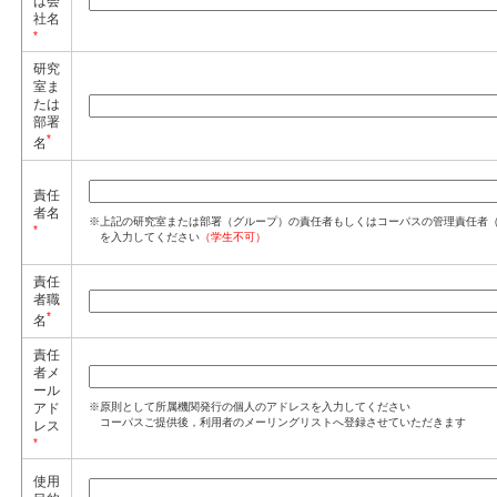
は会
社名
*
研究
室ま
たは
部署
*
名
責任
者名
※上記の研究室または部署（グループ）の責任者もしくはコーパスの管理責任者
*
を入力してください
（学生不可）
責任
者職
*
名
責任
者メ
ール
アド
※原則として所属機関発行の個人のアドレスを入力してください
コーパスご提供後，利用者のメーリングリストへ登録させていただきます
レス
*
使用