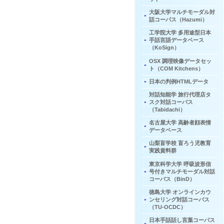
大阪大学マルチモーダル対
話コーパス（Hazumi）
工学院大学 多用途型日本
手話言語データベース
（KoSign）
OSX 調理映像データセッ
ト（COM Kitchens）
日本の判例HTMLデータ
対話知能学 旅行代理店タ
スク対話コーパス
（Tabidachi）
名古屋大学 高齢者顔表情
データベース
山梨盲学校 盲ろう児教育
実践資料群
東京科学大学 呼吸波形信
号付きマルチモーダル対話
コーパス（BinD）
徳島大学 オンラインカウ
ンセリング対話コーパス
（TU-OCDC）
日本手話話し言葉コーパス