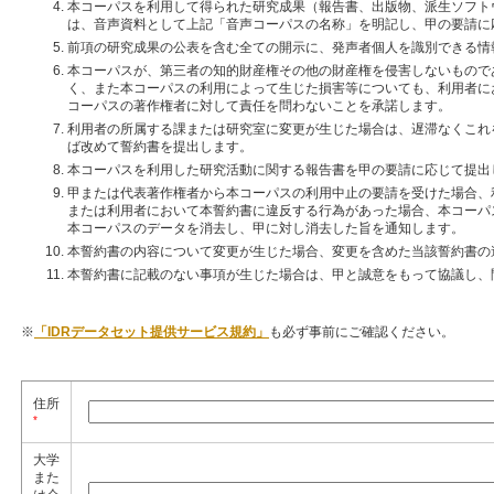
本コーパスを利用して得られた研究成果（報告書、出版物、派生ソフト
は、音声資料として上記「音声コーパスの名称」を明記し、甲の要請に
前項の研究成果の公表を含む全ての開示に、発声者個人を識別できる情
本コーパスが、第三者の知的財産権その他の財産権を侵害しないもので
く、また本コーパスの利用によって生じた損害等についても、利用者に
コーパスの著作権者に対して責任を問わないことを承諾します。
利用者の所属する課または研究室に変更が生じた場合は、遅滞なくこれ
ば改めて誓約書を提出します。
本コーパスを利用した研究活動に関する報告書を甲の要請に応じて提出
甲または代表著作権者から本コーパスの利用中止の要請を受けた場合、
または利用者において本誓約書に違反する行為があった場合、本コーパ
本コーパスのデータを消去し、甲に対し消去した旨を通知します。
本誓約書の内容について変更が生じた場合、変更を含めた当該誓約書の
本誓約書に記載のない事項が生じた場合は、甲と誠意をもって協議し、
※
「IDRデータセット提供サービス規約」
も必ず事前にご確認ください。
住所
*
大学
また