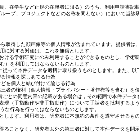
員、在学生など正規の在籍者に限る）のうち、利用申請書記
グループ、プロジェクトなどの名称を問わない）において当該
から取得した顔画像等の個人情報が含まれています。提供者は
用に対する対価は、これを無償とします。
おける学術研究にのみ利用することができるものとし、学術
む）を利用してはならないものとします。
に従って本件データを適切に取り扱うものとします。また、以
がる情報を探しあてる行為
などを個人と結び付けて論じる行為
第三者の権利（個人情報・プライバシー・著作権等を含む）を
者ごとの同意内容の記載がある場合は，その範囲で本件データ
表現（手指動作や非手指動作）について手話者を批判するよ
うな行為を行ってはならないものとします。
とします。利用者は、研究者に本規約の条件を遵守させるも
得ることなく、研究者以外の第三者に対して本件データを開