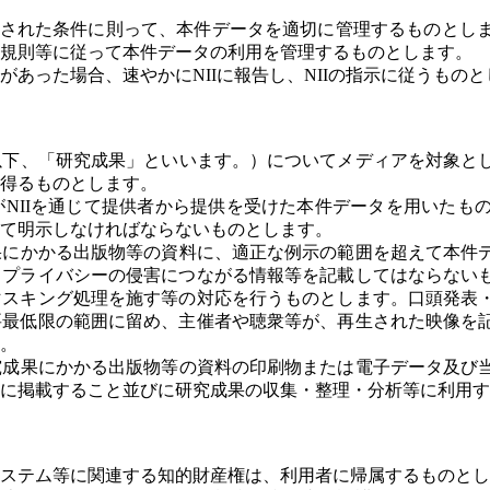
載された条件に則って、本件データを適切に管理するものとし
規則等に従って本件データの利用を管理するものとします。
あった場合、速やかにNIIに報告し、NIIの指示に従うものと
以下、「研究成果」といいます。）についてメディアを対象と
得るものとします。
NIIを通じて提供者から提供を受けた本件データを用いたも
て明示しなければならないものとします。
果にかかる出版物等の資料に、適正な例示の範囲を超えて本件
・プライバシーの侵害につながる情報等を記載してはならない
マスキング処理を施す等の対応を行うものとします。口頭発表
要最低限の範囲に留め、主催者や聴衆等が、再生された映像を
。
究成果にかかる出版物等の資料の印刷物または電子データ及び
に掲載すること並びに研究成果の収集・整理・分析等に利用す
ステム等に関連する知的財産権は、利用者に帰属するものとし