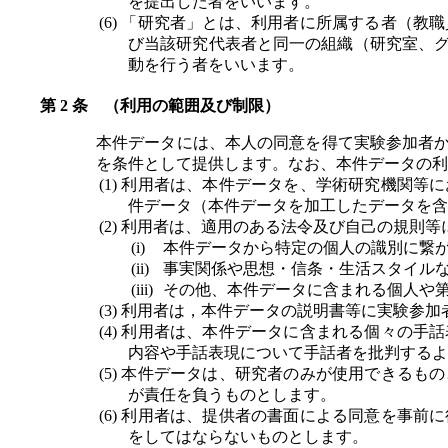
を提出した者をいいます。
「研究者」とは、利用者に所属する者（教職
び当該研究代表者と同一の組織（研究室、
動を行う者をいいます。
（利用の範囲及び制限）
本件データには、本人の同意を得て実験参加者
を条件として提供します。なお、本件データの利
利用者は、本件データを、学術研究機関等に
件データ（本件データを加工したデータを含
利用者は、適用のある法令及び自己の規則等
本件データから特定の個人の識別に繋
事実関係や思想・信条・生活スタイル
その他、本件データに含まれる個人や
利用者は，本件データの説明書等に実験参加
利用者は、本件データに含まれる個々の手話
内容や手話表現について手話者を批判するよ
本件データは、研究者のみが使用できるもの
が責任を負うものとします。
利用者は、提供者の書面による同意を事前に
をしてはならないものとします。